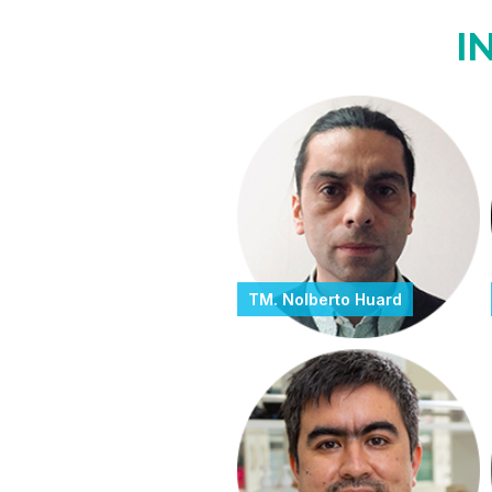
I
TM. Nolberto Huard