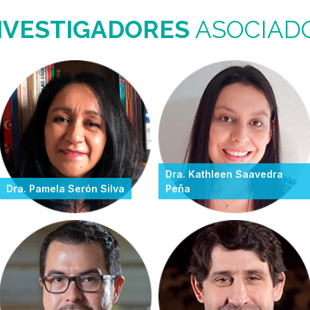
NVESTIGADORES
ASOCIAD
Dra. Kathleen Saavedra
Dra. Pamela Serón Silva
Peña