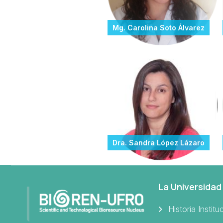
Mg. Carolina Soto Álvarez
Dra. Sandra López Lázaro
La Universidad
Historia Institu