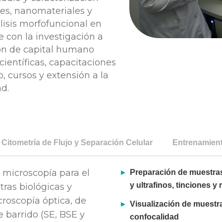
les, nanomateriales y
lisis morfofuncional en
e con la investigación a
ión de capital humano
ientíficas, capacitaciones
, cursos y extensión a la
d.
 Citometría de Flujo y Separación Celular
Entrenamient
 microscopía para el
Preparación de muestras
y ultrafinos, tinciones y
tras biológicas y
croscopía óptica, de
Visualización de muestra
e barrido (SE, BSE y
confocalidad