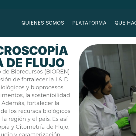
QUIENES SOMOS
PLATAFORMA
QUE HA
ICROSCOPÍA
 DE FLUJO
co de Biorecursos (BIOREN)
ión de fortalecer la I & D
biológicos y bioprocesos
imentos, la sostenibilidad
 Además, fortalecer la
de los recursos biológicos
la región y el país. Es así
ía y Citometría de Flujo,
tudio y caracterización