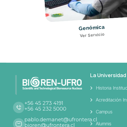
Genómica
Ver Servicio
ltivos Tipo
icio
La Universidad
Historia Institu
Acreditación In
+56 45 273 4191
+56 45 232 5000
Campus
pablo.demanet@ufrontera.cl
Alumnis
bioren@ufrontera.cl