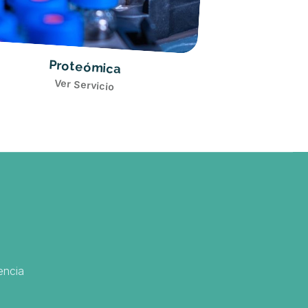
Proteómica
Ver Servicio
Met
Ver
encia