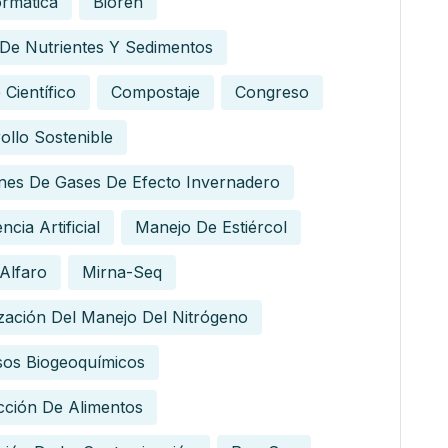
ormatica
Bioren
 De Nutrientes Y Sedimentos
 Científico
Compostaje
Congreso
ollo Sostenible
nes De Gases De Efecto Invernadero
encia Artificial
Manejo De Estiércol
Alfaro
Mirna-Seq
zación Del Manejo Del Nitrógeno
sos Biogeoquímicos
ción De Alimentos