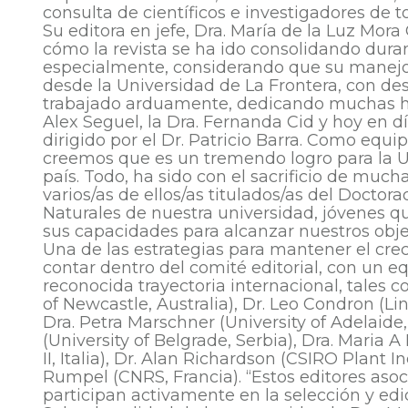
consulta de científicos e investigadores de to
Su editora en jefe, Dra. María de la Luz Mora
cómo la revista se ha ido consolidando dura
especialmente, considerando que su manejo
desde la Universidad de La Frontera, con d
trabajado arduamente, dedicando muchas hora
Alex Seguel, la Dra. Fernanda Cid y hoy en dí
dirigido por el Dr. Patricio Barra. Como eq
creemos que es un tremendo logro para la Un
país. Todo, ha sido con el sacrificio de muc
varios/as de ellos/as titulados/as del Docto
Naturales de nuestra universidad, jóvenes q
sus capacidades para alcanzar nuestros objet
Una de las estrategias para mantener el crec
contar dentro del comité editorial, con un 
reconocida trayectoria internacional, tales c
of Newcastle, Australia), Dr. Leo Condron (Li
Dra. Petra Marschner (University of Adelaide, 
(University of Belgrade, Serbia), Dra. Maria A
II, Italia), Dr. Alan Richardson (CSIRO Plant In
Rumpel (CNRS, Francia). “Estos editores asoc
participan activamente en la selección y edici