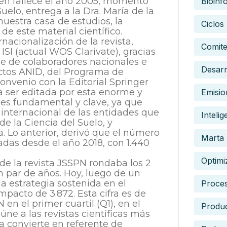
uien fallece el año 2005, momento
Bioinf
uelo, entrega a la Dra. María de la
uestra casa de estudios, la
Ciclos
de este material científico.
nacionalización de la revista,
Comite
I (actual WOS Clarivate), gracias
uje de colaboradores nacionales e
Desarr
ectos ANID, del Programa de
convenio con la Editorial Springer
 a ser editada por esta enorme y
Emisio
o es fundamental y clave, ya que
o internacional de las entidades que
Intelig
de la Ciencia del Suelo, y
. Lo anterior, derivó que el número
Marta 
cadas desde el año 2018, con 1.440
Optimi
de la revista JSSPN rondaba los 2
 par de años. Hoy, luego de un
na estrategia sostenida en el
Proce
Impacto de 3.872. Esta cifra es de
en el primer cuartil (Q1), en el
Produc
ne a las revistas científicas más
la convierte en referente de