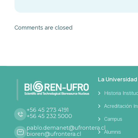
Comments are closed
La Universidad
Historia Institu
Acreditación In
+56 45 273 4191
+56 45 232 5000
Campus
pablo.demanet@ufrontera.cl
Alumnis
bioren@ufrontera.cl