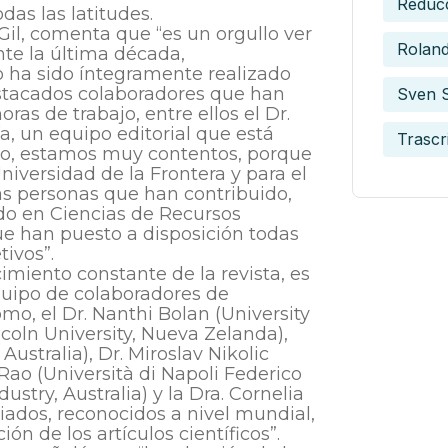
Reduc
das las latitudes.
 Gil, comenta que “es un orgullo ver
Roland
nte la última década,
 ha sido íntegramente realizado
estacados colaboradores que han
Sven 
s de trabajo, entre ellos el Dr.
a, un equipo editorial que está
Trascr
uipo, estamos muy contentos, porque
iversidad de la Frontera y para el
has personas que han contribuido,
rado en Ciencias de Recursos
ue han puesto a disposición todas
ivos”.
imiento constante de la revista, es
equipo de colaboradores de
omo, el Dr. Nanthi Bolan (University
ncoln University, Nueva Zelanda),
Australia), Dr. Miroslav Nikolic
 Rao (Università di Napoli Federico
dustry, Australia) y la Dra. Cornelia
iados, reconocidos a nivel mundial,
ón de los artículos científicos”.