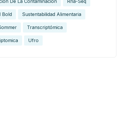
ción De La Contaminación
Rna-Seq
 Bold
Sustentabilidad Alimentaria
Sommer
Transcriptómica
iptomica
Ufro