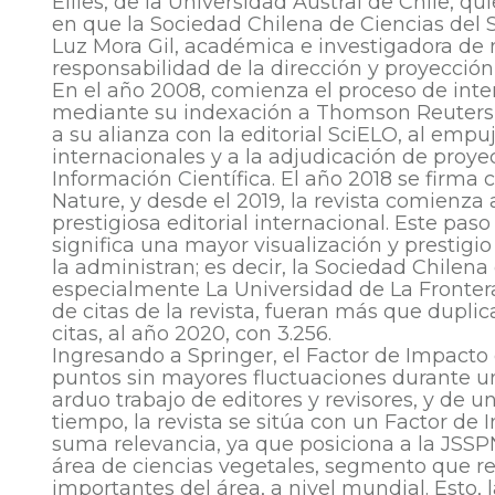
Ellies, de la Universidad Austral de Chile, q
en que la Sociedad Chilena de Ciencias del S
Luz Mora Gil, académica e investigadora de n
responsabilidad de la dirección y proyección 
En el año 2008, comienza el proceso de inter
mediante su indexación a Thomson Reuters IS
a su alianza con la editorial SciELO, al emp
internacionales y a la adjudicación de proy
Información Científica. El año 2018 se firma 
Nature, y desde el 2019, la revista comienza
prestigiosa editorial internacional. Este pas
significa una mayor visualización y prestigi
la administran; es decir, la Sociedad Chilena 
especialmente La Universidad de La Frontera
de citas de la revista, fueran más que dupli
citas, al año 2020, con 3.256.
Ingresando a Springer, el Factor de Impacto 
puntos sin mayores fluctuaciones durante un
arduo trabajo de editores y revisores, y de u
tiempo, la revista se sitúa con un Factor de 
suma relevancia, ya que posiciona a la JSSPN 
área de ciencias vegetales, segmento que reú
importantes del área, a nivel mundial. Esto, 