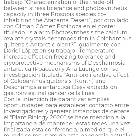
trabajo “Characterization of the trade-off
between stress tolerance and photosynthetix
capacity in three Prosopis species co-
inhabiting the Atacama Desert”, por otro lado
con Olman Gómez Espinoza en el poster
títulado “Is alarm Photosynthesis the calcium
oxalate crystals decomposition in Colobanthus
quitensis Antarctic plant?” igualmente con
Dariel López en su trabajo “Temperature
increase effect on freezing tolerance and
cryoprotective mechanisms of Deschampsia
antarctica (Poaceae) y Ana Luengo con su
investigación titulada “Anti-proliferative effect
of Colobanthus quitensis (Kunth) and
Deschampsia antarctica Desv extracts on
gastrointestinal cancer cells lines”.
Con la intención de garantizar amplias
oportunidades para establecer contacto entre
investigadores y generar instancias de debate
el “Plant Biology 2020” se hace mención a la
importancia de mantener estas redes una vez
finalizada esta conferencia, a medida que el
mundo se recupere de esta pandemia actual y