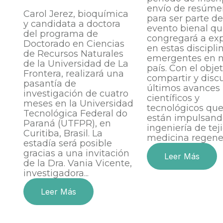
envío de resúme
Carol Jerez, bioquímica
para ser parte de
y candidata a doctora
evento bienal q
del programa de
congregará a ex
Doctorado en Ciencias
en estas discipli
de Recursos Naturales
emergentes en n
de la Universidad de La
país. Con el obje
Frontera, realizará una
compartir y discu
pasantía de
últimos avances
investigación de cuatro
científicos y
meses en la Universidad
tecnológicos que
Tecnológica Federal do
están impulsand
Paraná (UTFPR), en
ingeniería de tej
Curitiba, Brasil. La
medicina regenera
estadía será posible
gracias a una invitación
Leer Más
de la Dra. Vania Vicente,
investigadora...
Leer Más