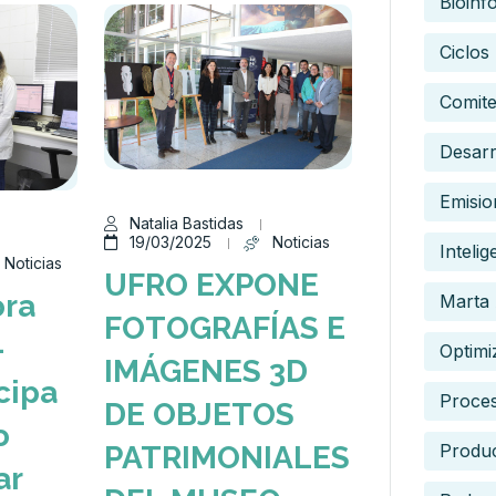
Bioinf
Ciclos
Comite
Desarr
Emisio
Natalia Bastidas
19/03/2025
Noticias
Intelig
Noticias
UFRO EXPONE
ora
Marta 
FOTOGRAFÍAS E
-
Optimi
IMÁGENES 3D
cipa
Proce
DE OBJETOS
o
Produc
PATRIMONIALES
ar