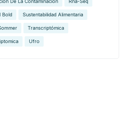
ción De La Contaminación
Rna-Seq
 Bold
Sustentabilidad Alimentaria
Sommer
Transcriptómica
iptomica
Ufro