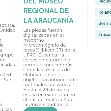
DEL MUSEO
Reduc
REGIONAL DE
Roland
LA ARAUCANÍA
Sven 
aptista,
 Unidad
Las piezas fueron
Trascr
digitalizadas en el
e
moderno
la
Microtomógrafo de
a
rayos X (Micro CT) de la
a grupo
UFRO. Escanear la
 en
colección patrimonial
licada a
permitió conocer más
a
sobre las técnicas de
a Red
elaboración de los
r-Sur.
objetos, su antigüedad o
materiales utilizados.
Hasta el 28 de marzo
estará en exhibición en
el hall del edificio A de
e
la Universidad de La...
nicas