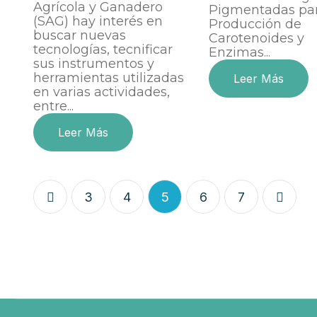
Agrícola y Ganadero
Pigmentadas par
(SAG) hay interés en
Producción de
buscar nuevas
Carotenoides y
tecnologías, tecnificar
Enzimas...
sus instrumentos y
herramientas utilizadas
Leer Más
en varias actividades,
entre...
Leer Más
3
4
5
6
7