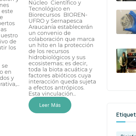
Núcleo Científico y
nes
Tecnológico en
 este
Biorecursos BIOREN-
ue
UFRO y Sernapesca
pertos
Araucanía establecerán
nas
un convenio de
uestro
colaboración que marca
tivo de
un hito en la protección
tir los
de los recursos
hidrobiológicos y sus
ecosistemas; es decir,
 se
toda la biota acuática y
o en
factores abióticos cuya
idos y
interacción queda sujeta
tiva,...
a efectos antrópicos.
Esta vinculación...
Leer Más
Etique