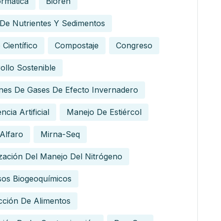
ormatica
Bioren
 De Nutrientes Y Sedimentos
 Científico
Compostaje
Congreso
ollo Sostenible
nes De Gases De Efecto Invernadero
encia Artificial
Manejo De Estiércol
Alfaro
Mirna-Seq
zación Del Manejo Del Nitrógeno
sos Biogeoquímicos
ción De Alimentos