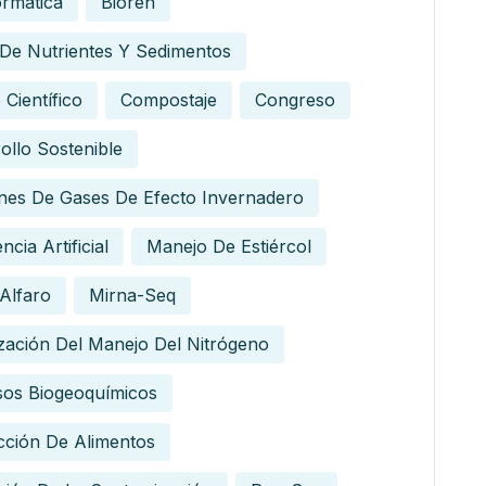
ormatica
Bioren
 De Nutrientes Y Sedimentos
 Científico
Compostaje
Congreso
ollo Sostenible
nes De Gases De Efecto Invernadero
encia Artificial
Manejo De Estiércol
Alfaro
Mirna-Seq
zación Del Manejo Del Nitrógeno
sos Biogeoquímicos
ción De Alimentos