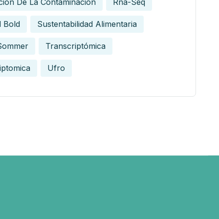
ción De La Contaminación
Rna-Seq
 Bold
Sustentabilidad Alimentaria
Sommer
Transcriptómica
iptomica
Ufro