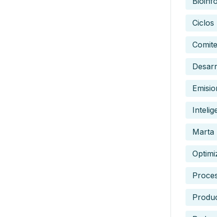
Bioinf
Ciclos
Comite
Desarr
Emisio
Intelig
Marta 
Optimi
Proce
Produc